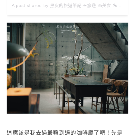
A post shared by 黑皮的旅遊筆記 ✈️旅遊 🍰美食 🏇生活 📸攝影 (@happytravel0913)
這應該是我去過最難到達的咖啡廳了吧！先是