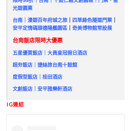
限時95折｜台南｜十鼓仁糖文創園區｜門票・星
光遊園票
台南｜漫遊百年府城之旅
｜
四草綠色隧道門票
｜
安平定情碼頭德陽艦園區
｜
奇美博物館常設展
台南飯店限時大優惠
五星優質飯店｜大員皇冠假日酒店
超夯飯店｜捷絲旅台南十鼓館
度假型飯店｜桂田酒店
文創飯店｜安平雅樂軒酒店
IG連結