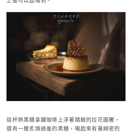
之後可以品嚐到。
這杯熱黑糖拿鐵咖啡上浮著精緻的拉花圖騰，
還有一層炙燒過後的黑糖，喝起來有著綿密的