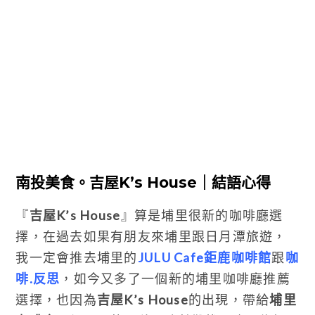
南投美食。吉屋K’s House｜結語心得
『
吉屋K’s House
』算是埔里很新的咖啡廳選
擇，在過去如果有朋友來埔里跟日月潭旅遊，
我一定會推去埔里的
JULU Cafe鉅鹿咖啡館
跟
咖
啡.反思
，如今又多了一個新的埔里咖啡廳推薦
選擇，也因為
吉屋K’s House
的出現，帶給
埔里