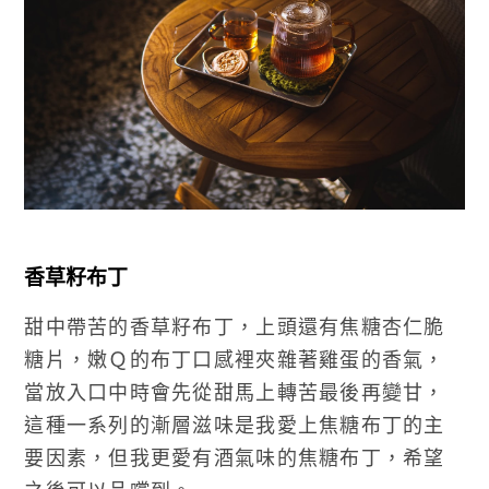
香草籽布丁
甜中帶苦的香草籽布丁，上頭還有焦糖杏仁脆
糖片，嫩Ｑ的布丁口感裡夾雜著雞蛋的香氣，
當放入口中時會先從甜馬上轉苦最後再變甘，
這種一系列的漸層滋味是我愛上焦糖布丁的主
要因素，但我更愛有酒氣味的焦糖布丁，希望