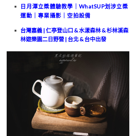
日月潭立槳體驗教學｜WhatSUP划涉立槳
運動｜專業攝影｜空拍設備
台灣嘉義 | 仁亭登山口 & 水漾森林 & 杉林溪森
林遊樂園二日野營 | 台北 & 台中出發