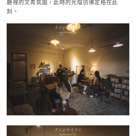
廳裡的文青氛圍，此時的光陰彷彿定格在此
刻。