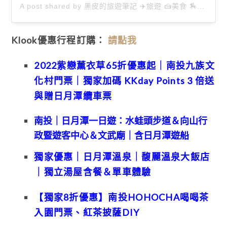
A post shared by 黑皮的旅遊筆記 ✈️旅遊 🍰美食 🏇生活 📸攝影 (@happytravel0913)
Klook優惠
行程訂購：
請點我
2022紫戀薰衣草65折優惠起｜南投九族文
化村門票｜獨家加碼 KKday Points 3 倍送
與贈日月潭纜車票
南投｜日月潭一日遊：水蛙頭步道＆向山行
政暨遊客中心＆文武廟｜含日月潭遊船
獨家優惠｜日月潭溫泉｜馥麗溫泉大飯店
｜獨立湯屋含餐＆單車體驗
【獨家8折優惠】南投HOHOCHA喝喝茶
入園門票、紅茶披薩DIY