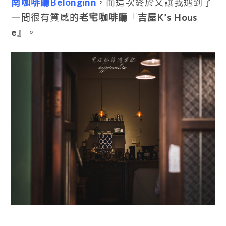
南咖啡廳Belonginn
，而這次終於又讓我遇到了
一間很有質感的
老宅咖啡廳
『
吉屋K’s Hous
e
』。