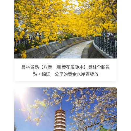
員林景點【八堡一圳 黃花風鈴木】員林全新景
點，綿延一公里的黃金水岸齊綻放