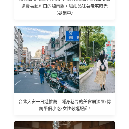
還賣著超可口的滷肉飯，細細品味著老宅時光
（歇業中）
台北大安一日遊推薦。隱身巷弄的美食居酒屋/傳
統平價小吃/女性必逛服飾/