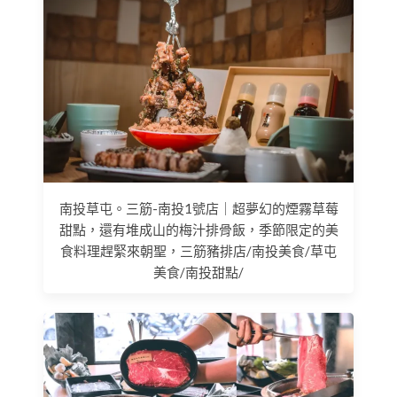
南投草屯。三筋-南投1號店｜超夢幻的煙霧草莓
甜點，還有堆成山的梅汁排骨飯，季節限定的美
食料理趕緊來朝聖，三筋豬排店/南投美食/草屯
美食/南投甜點/