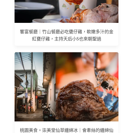
饗富餐廳｜竹山餐廳必吃甕仔雞，軟嫩多汁的金
紅甕仔雞，主持天后小S也來朝聖過
桃園美食。柒美堂仙草纏綿冰｜會牽絲的纏綿仙