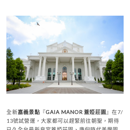
全新
嘉義景點
『
GAIA MANOR 蓋婭莊園
』在7/
13號試營運，大家都可以趕緊前往朝聖，期待
已久全台最新皇宮蓋婭莊園、康倪時代美學園