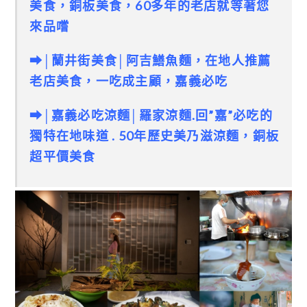
美食，銅板美食，60多年的老店就等著您
來品嚐
➡│蘭井街美食│
阿吉鱔魚麵，在地人推薦
老店美食，一吃成主顧，嘉義必吃
➡│嘉義必吃涼麵│羅家涼麵.回”嘉”必吃的
獨特在地味道 . 50年歷史美乃滋涼麵，銅板
超平價美食