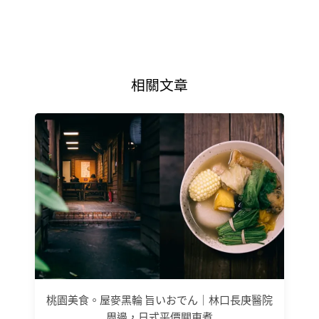
相關文章
桃園美食。屋麥黑輪 旨いおでん｜林口長庚醫院
周邊，日式平價關東煮