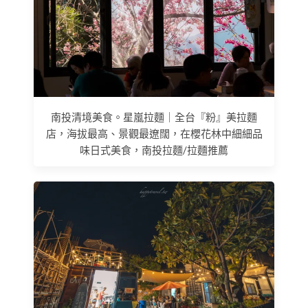
南投清境美食。星嵐拉麵｜全台『粉』美拉麵
店，海拔最高、景觀最遼闊，在櫻花林中細細品
味日式美食，南投拉麵/拉麵推薦