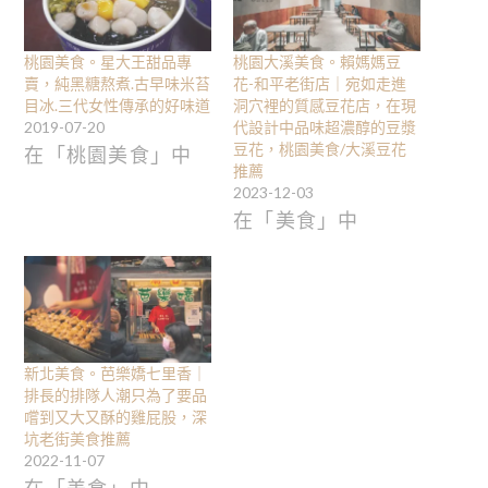
桃園美食。星大王甜品專
桃園大溪美食。賴媽媽豆
賣，純黑糖熬煮.古早味米苔
花-和平老街店｜宛如走進
目冰.三代女性傳承的好味道
洞穴裡的質感豆花店，在現
2019-07-20
代設計中品味超濃醇的豆漿
豆花，桃園美食/大溪豆花
在「桃園美食」中
推薦
2023-12-03
在「美食」中
新北美食。芭樂嬌七里香｜
排長的排隊人潮只為了要品
嚐到又大又酥的雞屁股，深
坑老街美食推薦
2022-11-07