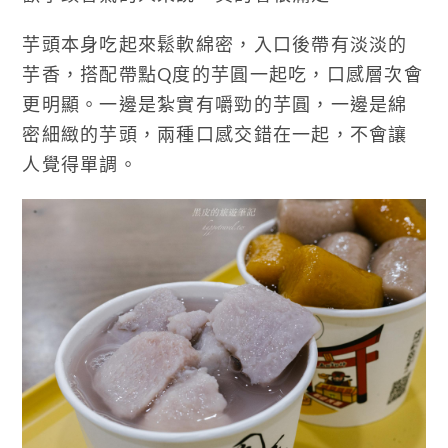
芋頭本身吃起來鬆軟綿密，入口後帶有淡淡的
芋香，搭配帶點Q度的芋圓一起吃，口感層次會
更明顯。一邊是紮實有嚼勁的芋圓，一邊是綿
密細緻的芋頭，兩種口感交錯在一起，不會讓
人覺得單調。