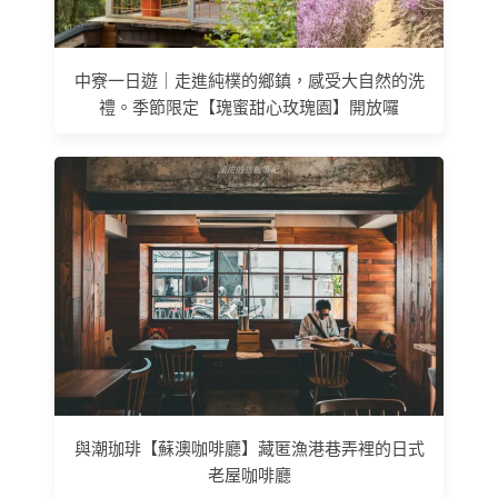
中寮一日遊｜走進純樸的鄉鎮，感受大自然的洗
禮。季節限定【瑰蜜甜心玫瑰園】開放囉
與潮珈琲【蘇澳咖啡廳】藏匿漁港巷弄裡的日式
老屋咖啡廳