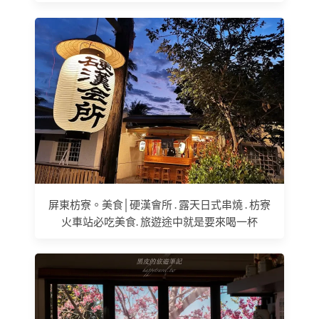
屏東枋寮。美食│硬漢會所 . 露天日式串燒 . 枋寮
火車站必吃美食. 旅遊途中就是要來喝一杯