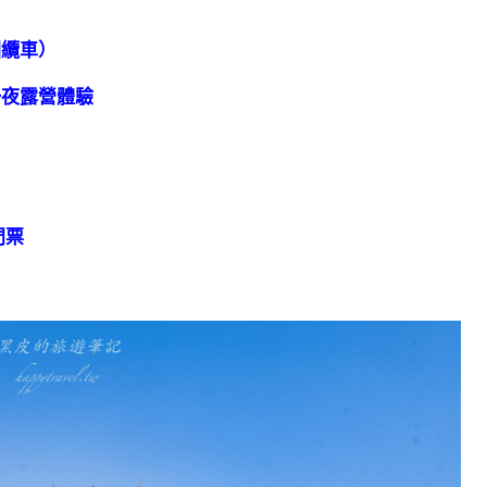
回纜車）
一夜露營體驗
門票