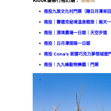
Klook優惠行程訂購：
請點我
南投九族文化村門票（贈日月潭來
南投｜賽德克秘境溫泉輕旅｜兩天
南投｜清境農場一日遊｜天空步道
南投｜日月潭探險一日遊
南投 Cona’s 妮娜巧克力夢想城堡
南投︱九九峰動物樂園︱門票