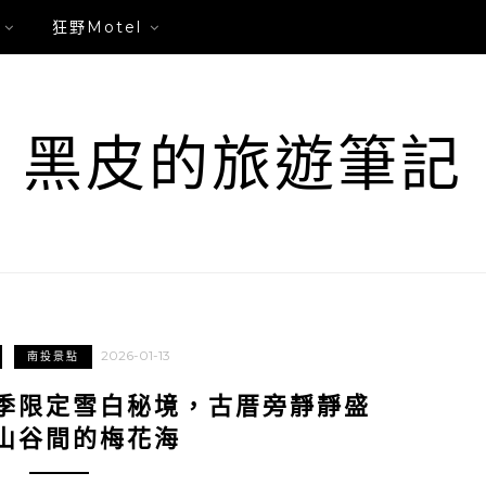
狂野Motel
黑皮的旅遊筆記
2026-01-13
南投景點
季限定雪白秘境，古厝旁靜靜盛
山谷間的梅花海