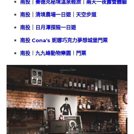
南投｜賽德克秘境溫泉輕旅｜兩天一夜露營體驗
南投｜清境農場一日遊｜天空步道
南投｜日月潭探險一日遊
南投 Cona’s 妮娜巧克力夢想城堡門票
南投︱九九峰動物樂園︱門票