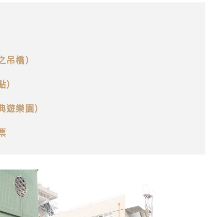
）
之吊橋）
點）
典遊樂園）
票