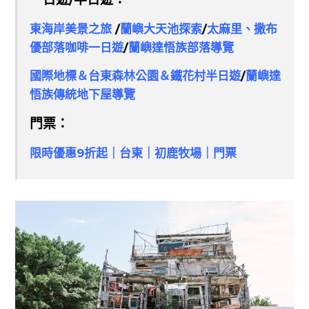
東海岸美景之旅
/
蘭嶼大天池探索
/
太麻里、撒布
優部落咖啡一日遊
/
蘭嶼達悟族部落導覽
國際地標＆台東森林公園＆鐵花村半日遊
/
蘭嶼達
悟族傳統地下屋導覽
門票：
限時優惠9折起｜台東｜初鹿牧場｜門票