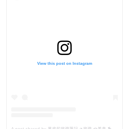
View this post on Instagram
A post shared by 黑皮的旅遊筆記 ✈️旅遊 🍰美食 🏇生活 📸攝影 (@happytravel0913)