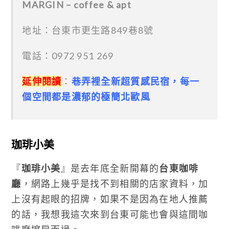
MARGIN – coffee & apt
地址：台東市更生路849巷8號
電話：0972 951 269
延伸閱讀
：
巷弄裡全新超質感民宿，每一
個空間都是濃郁的極簡北歐風
珈琲小美
『
珈琲小美
』是去年底全新開幕的
台東咖啡
廳
，網路上幾乎是找不到相關的店家資料，加
上沒有起眼的招牌，如果不是因為在地人推薦
的話，我想我這次來到台東可能也會與這間咖