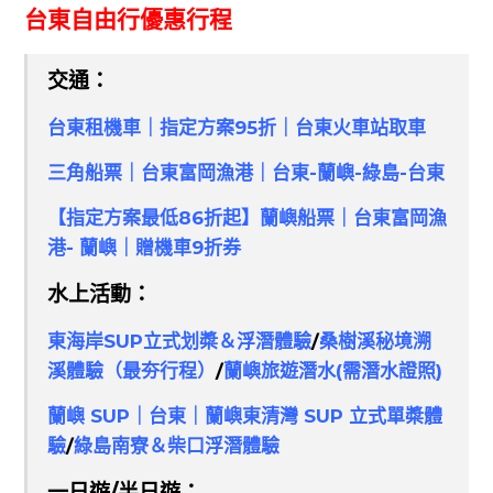
台東自由行優惠行程
交通：
台東租機車｜指定方案95折｜台東火車站取車
三角船票｜台東富岡漁港｜台東-蘭嶼-綠島-台東
【指定方案最低86折起】蘭嶼船票｜台東富岡漁
港- 蘭嶼｜贈機車9折券
水上活動：
東海岸SUP立式划槳＆浮潛體驗
/
桑樹溪秘境溯
溪體驗（最夯行程）
/
蘭嶼旅遊潛水(
需潛水證照
)
蘭嶼 SUP｜台東｜蘭嶼東清灣 SUP 立式單槳體
驗
/
綠島南寮＆柴口浮潛體驗
一日遊/半日遊：