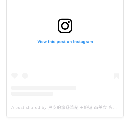
View this post on Instagram
A post shared by 黑皮的旅遊筆記 ✈️旅遊 🍰美食 🏇生活 📸攝影 (@happytravel0913)