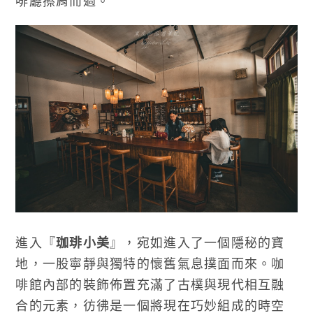
啡廳擦肩而過。
進入『
珈琲小美
』，宛如進入了一個隱秘的寶
地，一股寧靜與獨特的懷舊氣息撲面而來。咖
啡館內部的裝飾佈置充滿了古樸與現代相互融
合的元素，彷彿是一個將現在巧妙組成的時空