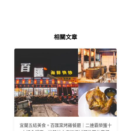
相關文章
宜蘭五結美食。百匯窯烤雞餐廳｜二連霸榮獲十