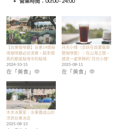
營業時間：
00:00 - 24:00
【台東咖啡廳】台東14間秘
月光小棧（女妖在說畫藝廊
境咖啡廳必訪清單，超多間
暨咖啡屋）｜在山海之間，
真的都是秘境中的秘境
遇見一處寧靜的“月光小棧”
2024-10-15
2025-08-11
在「美食」中
在「美食」中
木木冰菓室｜水果疊成山的
浮誇台東冰店
2025-08-13