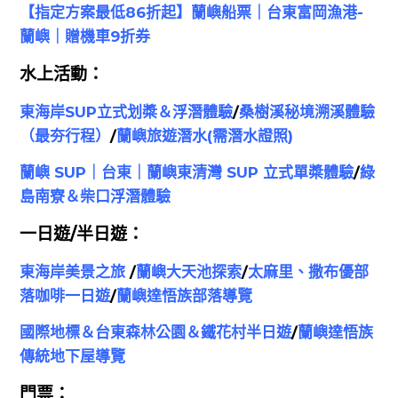
【指定方案最低86折起】蘭嶼船票｜台東富岡漁港-
蘭嶼｜贈機車9折券
水上活動：
東海岸SUP立式划槳＆浮潛體驗
/
桑樹溪秘境溯溪體驗
（最夯行程）
/
蘭嶼旅遊潛水(
需潛水證照
)
蘭嶼 SUP｜台東｜蘭嶼東清灣 SUP 立式單槳體驗
/
綠
島南寮＆柴口浮潛體驗
一日遊/半日遊：
東海岸美景之旅
/
蘭嶼大天池探索
/
太麻里、撒布優部
落咖啡一日遊
/
蘭嶼達悟族部落導覽
國際地標＆台東森林公園＆鐵花村半日遊
/
蘭嶼達悟族
傳統地下屋導覽
門票：