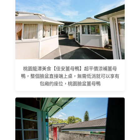
桃園龍潭美食【佳安薑母鴨】超平價涼補薑母
鴨，整個臉盆直接端上桌，無需低消就可以享有
包廂的座位，桃園臉盆薑母鴨