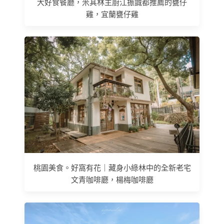
大好食餐廳，米其林主廚江振誠都推薦的甕仔
雞，宜蘭甕仔雞
桃園美食。好窩有花｜藏身小綠林中的全新老宅
文青咖啡廳，楊梅咖啡廳