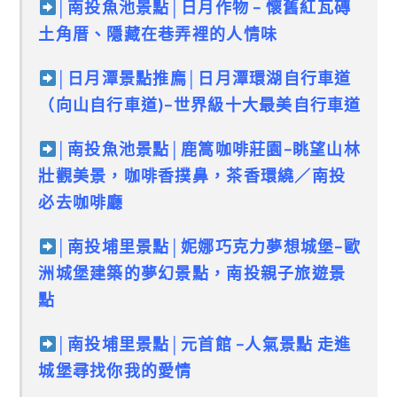
│南投魚池景點│日月作物 – 懷舊紅瓦磚
土角厝、隱藏在巷弄裡的人情味
│日月潭景點推廌│日月潭環湖自行車道
（向山自行車道)–世界級十大最美自行車道
│南投魚池景點│
鹿篙咖啡莊園–眺望山林
壯觀美景，咖啡香撲鼻，茶香環繞／南投
必去咖啡廳
│南投埔里景點│妮娜巧克力夢想城堡–歐
洲城堡建築的夢幻景點，南投親子旅遊景
點
│南投埔里景點│元首館 –人氣景點 走進
城堡尋找你我的愛情