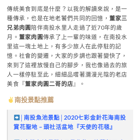
傳統美食到底是什麼？以我的解讀來說，是一
種傳承，也是在地老饕們共同的回憶，
董家三
兄弟肉圓
陪伴南投水里人走過了近70年的歲
月。
董家肉圓
傳承了上一輩的味道，在南投水
里這一塊土地上，有多少旅人在此停駐的記
憶。社會的變遷，大家的步調也跟著變快了，
來到了這裡放慢自己的腳步，我也像過去的旅
人一樣停駐至此，細細品嚐著瀰漫光陰的老店
美食『
董家肉圓二哥的店
』。
南投景點推薦
│南投魚池景點│2020七彩金針花海南投
賞花聖地 – 頭社活盆地『天使的花毯』