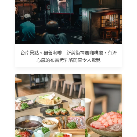
台南景點。獨善咖啡｜新美街禪風咖啡廳，有流
心感的布雷烤乳酪簡直令人驚艷