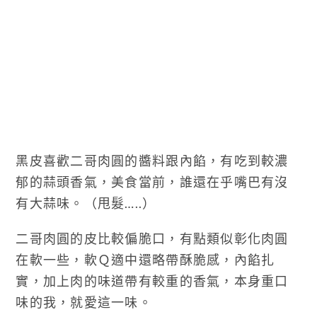
黑皮喜歡二哥肉圓的醬料跟內餡，有吃到較濃
郁的蒜頭香氣，美食當前，誰還在乎嘴巴有沒
有大蒜味。（甩髮…..）
二哥肉圓的皮比較偏脆口，有點類似彰化肉圓
在軟一些，軟Ｑ適中還略帶酥脆感，內餡扎
實，加上肉的味道帶有較重的香氣，本身重口
味的我，就愛這一味。