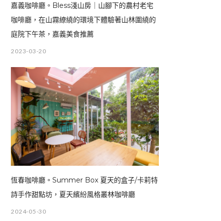
嘉義咖啡廳。Bless淺山房｜山腳下的農村老宅
咖啡廳，在山霧繚繞的環境下體驗著山林圍繞的
庭院下午茶，嘉義美食推薦
2023-03-20
恆春咖啡廳。Summer Box 夏天的盒子/卡莉特
詩手作甜點坊，夏天繽紛風格叢林咖啡廳
2024-05-30