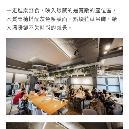
一走進樂野食，映入眼簾的是寬敞的座位區，
木質桌椅搭配灰色系牆面，點綴花草吊飾，給
人溫暖卻不失時尚的感覺。