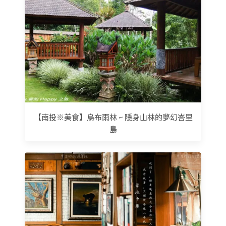
【南投※美食】烏布雨林 ~ 隱身山林的夢幻峇里
島