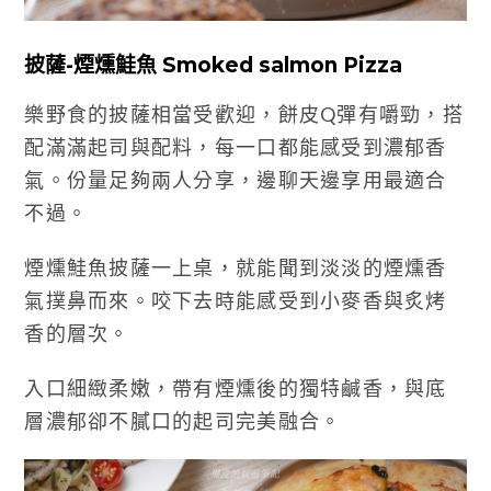
披薩-煙燻鮭魚 Smoked salmon Pizza
樂野食的披薩相當受歡迎，餅皮Q彈有嚼勁，搭
配滿滿起司與配料，每一口都能感受到濃郁香
氣。份量足夠兩人分享，邊聊天邊享用最適合
不過。
煙燻鮭魚披薩一上桌，就能聞到淡淡的煙燻香
氣撲鼻而來。咬下去時能感受到小麥香與炙烤
香的層次。
入口細緻柔嫩，帶有煙燻後的獨特鹹香，與底
層濃郁卻不膩口的起司完美融合。