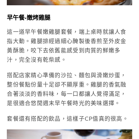
早午餐-嫩烤雞腿
這一道早午餐嫩雞腿套餐，端上桌時就讓人食
指大動。雞腿排經過細心醃製後香煎至外皮金
黃酥脆，咬下去依舊能感受到肉質的鮮嫩多
汁，完全沒有乾柴感。
搭配店家精心準備的沙拉、麵包與滑嫩炒蛋，
整份餐點份量十足卻不顯厚重。雞腿的香氣融
合著淡淡的香料味，每一口都讓人覺得滿足，
是很適合悠閒週末早午餐時光的美味選擇。
套餐還有搭配的飲品，這樣子CP值真的很高。