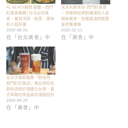
AL REVÉS顛倒 餐廳。西門
天天利美食坊-西門町美食
町美食推薦│台北必吃美
｜用餐時段絕對爆滿的人氣
食，兼具浮誇、創意、美味
銅板美食，煎雞蛋滷肉飯更
的人氣料理
是老饕激推
2019-08-26
2025-02-11
在「台北美食」中
在「美食」中
台北手搖飲推薦『鮮自然-
西門町形象店』南台灣知名
飲料店終於插旗北台灣，義
式萃取的茶品真的清甜回甘
2024-09-20
在「美食」中