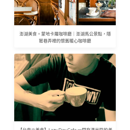
澎湖美食。蒙地卡羅咖啡廳｜澎湖馬公景點，隱
匿巷弄裡的懷舊暖心咖啡廳
【台南※美食】Lazy Day Cafe 一間充滿光陰的老