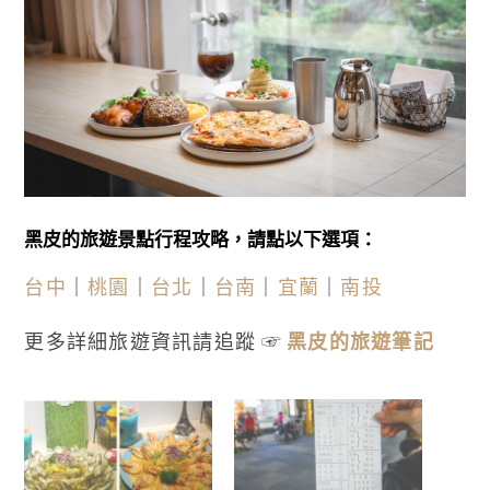
黑皮的旅遊景點行程攻略，請點以下選項：
台中
｜
桃園
｜
台北
｜
台南
｜
宜蘭
｜
南投
更多詳細旅遊資訊請追蹤 ☞
黑皮的旅遊筆記