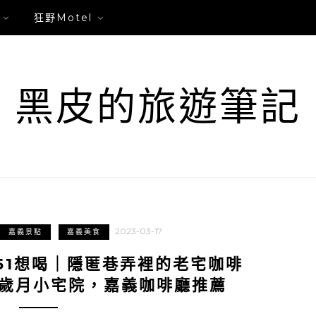
狂野Motel
黑皮的旅遊筆記
2023-03-17
嘉義景點
嘉義美食
51想喝｜隱匿巷弄裡的老宅咖啡
陰歲月小宅院，嘉義咖啡廳推薦