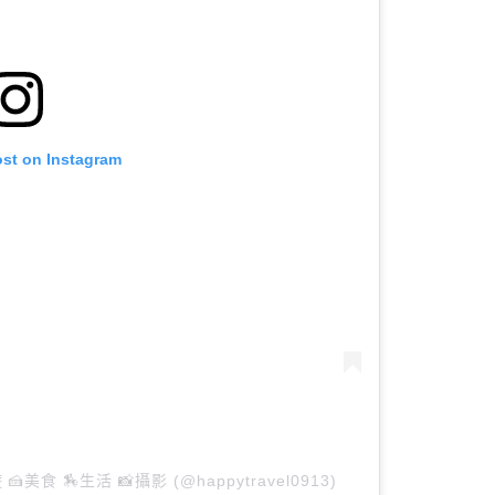
ost on Instagram
 🍰美食 🏇生活 📸攝影 (@happytravel0913)