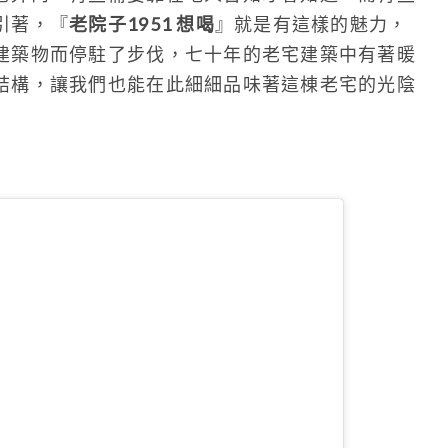
引著，『
老院子1951 想喝
』就是有這樣的魅力，
建築物而停駐了步伐，七十年的老宅建築中有著暖
結構，讓我們也能在此細細品味著這棟老宅的光陰