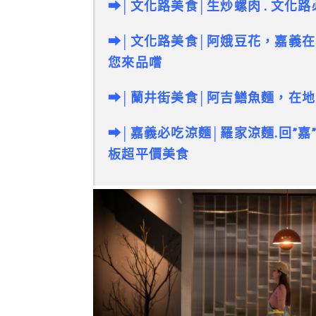
➡│文化路美食│生炒螺肉 . 文化路
➡│文化路美食│
阿娥豆花，嘉義在
您來品嚐
➡│蘭井街美食│
阿吉鱔魚麵，在地
➡│嘉義必吃涼麵│羅家涼麵.回”嘉
板超平價美食