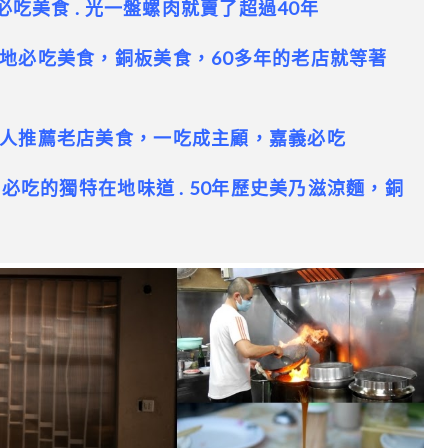
必吃美食 . 光一盤螺肉就賣了超過40年
地必吃美食，銅板美食，60多年的老店就等著
人推薦老店美食，一吃成主顧，嘉義必吃
”必吃的獨特在地味道 . 50年歷史美乃滋涼麵，銅