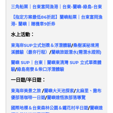
三角船票｜台東富岡漁港｜台東-蘭嶼-綠島-台東
【指定方案最低86折起】蘭嶼船票｜台東富岡漁
港- 蘭嶼｜贈機車9折券
水上活動：
東海岸SUP立式划槳＆浮潛體驗
/
桑樹溪秘境溯
溪體驗（最夯行程）
/
蘭嶼旅遊潛水(
需潛水證照
)
蘭嶼 SUP｜台東｜蘭嶼東清灣 SUP 立式單槳體
驗
/
綠島南寮＆柴口浮潛體驗
一日遊/半日遊：
東海岸美景之旅
/
蘭嶼大天池探索
/
太麻里、撒布
優部落咖啡一日遊
/
蘭嶼達悟族部落導覽
國際地標＆台東森林公園＆鐵花村半日遊
/
蘭嶼達