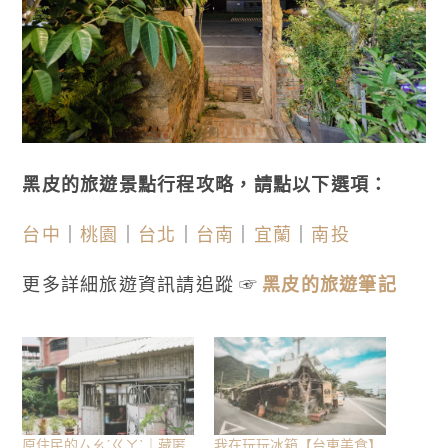
黑皮的旅遊景點行程攻略，請點以下選項：
台中
｜
桃園
｜
台北
｜
台南
｜
宜蘭
｜
南投
更多詳細旅遊資訊請追蹤 ☞
黑皮的旅遊筆記
原住民的ㄙㄠˊㄍㄚˋ｜藏匿
我在玩玩冰箱【台東美食】