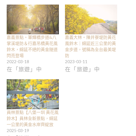
嘉義景點。軍輝橋步道&八
嘉義大林。陳井寮堤防黃花
掌溪堤防＆行嘉吊橋黃花風
風鈴木｜綿延近三公里的黃
鈴木，綿延不絕的黃金隧道
金步道，號稱為全台最美堤
閃亮登場
防
2022-03-18
2023-03-11
在「旅遊」中
在「旅遊」中
員林景點【八堡一圳 黃花風
鈴木】員林全新景點，綿延
一公里的黃金水岸齊綻放
2025-03-19