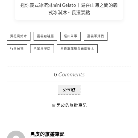
迷你義式冰淇淋mini Gelato｜藏在山海之間的義
式冰淇淋。長濱景點
黃花風鈴木
嘉義咖啡廳
堀川茶事
嘉義軍輝橋
行嘉吊橋
八掌溪堤防
嘉義軍輝橋黃花風鈴木
Comments
0
分享
黑皮的旅遊筆記
由
黑皮的旅遊筆記