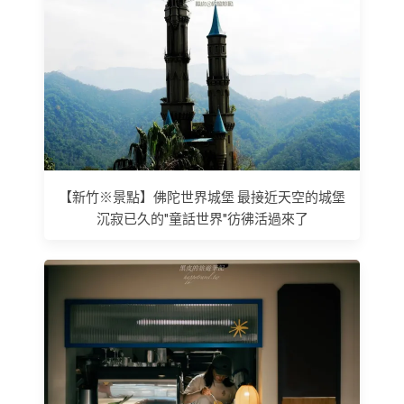
【新竹※景點】佛陀世界城堡 最接近天空的城堡
沉寂已久的"童話世界"彷彿活過來了