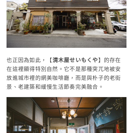
也正因為如此，【
清木屋せいもくや
】的存在
在這裡顯得特別自然。它不是那種突兀地被安
放進城市裡的網美咖啡廳，而是與朴子的老街
景、老建築和緩慢生活節奏完美融合。