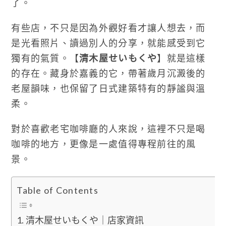
了。
有些店，不只是因為外觀好看才讓人想去，而
是光看照片、讀過別人的分享，就能感受到它
獨有的氣質。【
清木屋せいもくや
】就是這樣
的存在。藏身於嘉義的它，帶著歲月沉澱後的
老屋韻味，也保留了日式建築特有的靜謐與溫
柔。
對於喜歡老宅咖啡廳的人來說，這裡不只是喝
咖啡的地方，更像是一處值得專程前往的風
景。
Table of Contents
清木屋せいもくや｜店家資訊