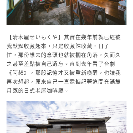
【清木屋せいもくや】其實在幾年前就已經被
我默默收藏起來，只是收藏歸收藏，日子一
忙，那份想去的念頭也就被擱在角落，久而久
之甚至差點被自己遺忘。直到去年看了台劇
《阿叔》，那股記憶才又被重新喚醒，也讓我
再次想起，原來自己一直還惦記著這間充滿歲
月感的日式老屋咖啡廳。