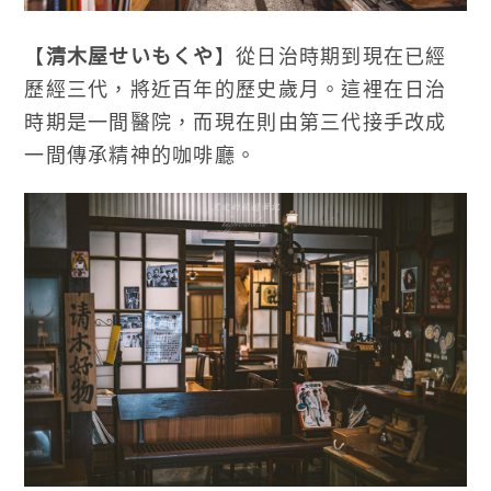
【
清木屋せいもくや
】從日治時期到現在已經
歷經三代，將近百年的歷史歲月。這裡在日治
時期是一間醫院，而現在則由第三代接手改成
一間傳承精神的咖啡廳。