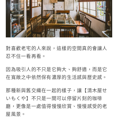
對喜歡老宅的人來說，這樣的空間真的會讓人
忍不住一看再看。
因為吸引人的不只是它夠大、夠舒適，而是它
在寬敞之中依然保有濃厚的生活感與歷史感。
那種新與舊交織在一起的樣子，讓【清木屋せ
いもくや】不只是一間可以停留片刻的咖啡
廳，更像是一處值得慢慢欣賞、慢慢感受的老
屋風景。