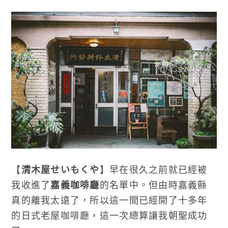
【
清木屋せいもくや
】早在很久之前就已經被
我收進了
嘉義咖啡廳
的名單中。但由時嘉義縣
真的離我太遠了，所以這一間已經開了十多年
的日式老屋咖啡廳，這一次總算讓我朝聖成功