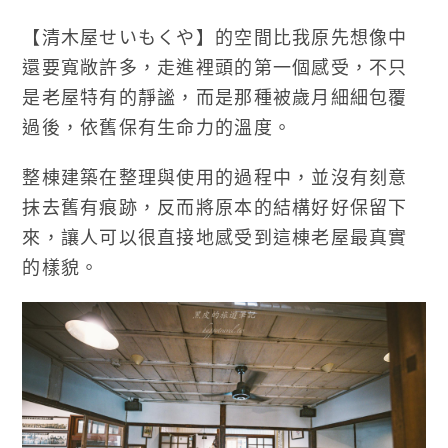
【清木屋せいもくや】的空間比我原先想像中
還要寬敞許多，走進裡頭的第一個感受，不只
是老屋特有的靜謐，而是那種被歲月細細包覆
過後，依舊保有生命力的溫度。
整棟建築在整理與使用的過程中，並沒有刻意
抹去舊有痕跡，反而將原本的結構好好保留下
來，讓人可以很直接地感受到這棟老屋最真實
的樣貌。