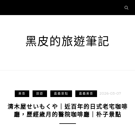
黑皮的旅遊筆記
2026-03-07
美食
旅遊
嘉義景點
嘉義美食
清木屋せいもくや｜近百年的日式老宅咖啡
廳，歷經歲月的醫院咖啡廳｜朴子景點