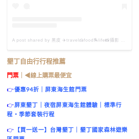
A post shared by 黑皮 ✈️travel🍰food🏇life📸攝影 🏡住宿 (@happy_jason0913)
墾丁自由行行程推薦
門票
｜◀線上購票最便宜
👉
優惠94折｜屏東海生館門票
👉
屏東墾丁｜夜宿屏東海生館體驗｜標準行
程・季節套裝行程
👉
【買一送一】台灣墾丁｜墾丁國家森林遊樂
區門票