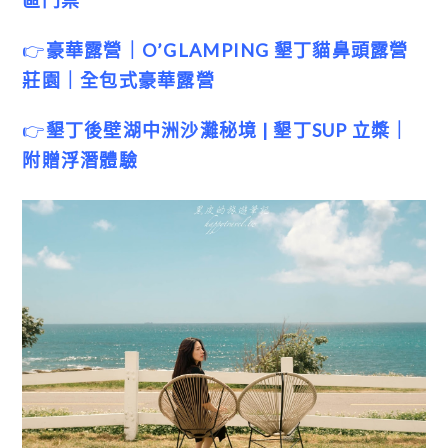
👉
豪華露營｜O’GLAMPING 墾丁貓鼻頭露營
莊園｜全包式豪華露營
👉
墾丁後壁湖中洲沙灘秘境 | 墾丁SUP 立槳｜
附贈浮潛體驗