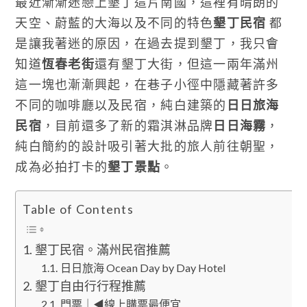
最近漸漸迷戀上墾丁這片南國，這裡有晴朗的
天空、蔚藍的大海以及不同的特色
墾丁民宿
都
是讓我著迷的原因，在過去提到墾丁，我只會
知道
恆春老街
還有墾丁大街，但這一兩年滿州
這一塊也漸漸興起，在巷子小徑中隱藏著許多
不同的咖啡廳以及民宿，純白建築的
日日旅海
民宿
，目前還多了新的霜淇淋品牌
日日海霧
，
純白簡約的設計吸引著大批的旅人前往朝聖，
成為必拍打卡的
墾丁景點
。
Table of Contents
墾丁民宿。滿州民宿推薦
日日旅海 Ocean Day by Day Hotel
墾丁自由行行程推薦
門票｜◀線上購票最便宜