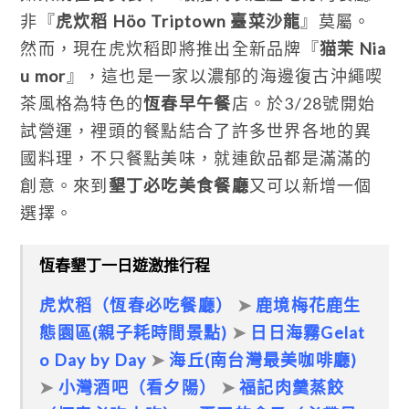
非『
虎炊稻 Höo Triptown 臺菜沙龍
』莫屬。
然而，現在虎炊稻即將推出全新品牌『
猫茉 Nia
u mor
』，這也是一家以濃郁的海邊復古沖繩喫
茶風格為特色的
恆春早午餐
店。於3/28號開始
試營運，裡頭的餐點結合了許多世界各地的異
國料理，不只餐點美味，就連飲品都是滿滿的
創意。來到
墾丁必吃美食餐廳
又可以新增一個
選擇。
恆春墾丁一日遊激推行程
虎炊稻（恆春必吃餐廳）
➤
鹿境梅花鹿生
態園區(親子耗時間景點)
➤
日日海霧Gelat
o Day by Day
➤
海丘(南台灣最美咖啡廳)
➤
小灣酒吧（看夕陽）
➤
福記肉羹蒸餃