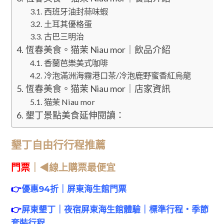
西班牙油封蒜味蝦
土耳其優格蛋
古巴三明治
恆春美食。猫茉 Niau mor｜飲品介紹
香蘭芭樂美式咖啡
冷泡滿洲海霧港口茶/冷泡鹿野蜜香紅烏龍
恆春美食。猫茉 Niau mor｜店家資訊
猫茉 Niau mor
墾丁景點美食延伸閱讀：
墾丁自由行行程推薦
門票
｜◀線上購票最便宜
👉
優惠94折｜屏東海生館門票
👉
屏東墾丁｜夜宿屏東海生館體驗｜標準行程・季節
套裝行程