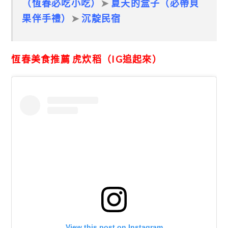
（恆春必吃小吃）
➤
夏天的盒子（必帶貝
果伴手禮）
➤
沉靛民宿
恆春美食推薦 虎炊稻（IG追起來）
View this post on Instagram