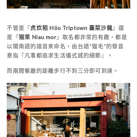
不管是『
虎炊稻 Höo Triptown 臺菜沙龍
』還
是『
猫茉 Niau mor
』取名都非常的有趣，都是
以閩南語的諧音來命名，由台語“猫毛”的發音
意指『凡事都追求生活儀式感的細節』。
而兩間餐廳的距離步行不到三分即可到達。