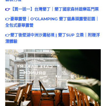
👉
【買一送一】台灣墾丁｜墾丁國家森林遊樂區門票
👉
豪華露營｜O’GLAMPING 墾丁貓鼻頭露營莊園｜
全包式豪華露營
👉
墾丁後壁湖中洲沙灘秘境 | 墾丁SUP 立槳｜附贈浮
潛體驗