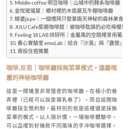
Middle coffee 明豆咖啡｜山城中的韓系咖啡廳
金悅玻璃屋｜鄉村裡的木造屋瓦牛棚咖啡廳
嫁婆jà po｜一個禮拜只營業兩天神秘的森林美食
JULU Cafe鉅鹿咖啡館｜被咖啡耽誤的必吃檸檬塔
Feeling 18 LAB 烘研所｜金屬風的空間裡享用
桑心實驗室 emoLab｜結合『沙漠』與『露營
南投住宿推薦
咖啡.反思｜咖啡廳採無菜單模式，遠離喧
囂的神秘咖啡廳
這是一間埔里非常隱密的咖啡廳，在極小的巷
弄裡（已經可以說是摸乳巷了），而且這間咖
啡廳採全預約制，最特別的就是這裡還是採無
菜單的模式。以人頭計價，一場咖啡體驗中，
可以品嚐到好幾款不同風味的手沖咖啡選擇。