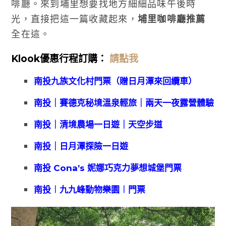
啡廳。來到埔里想要找地方細細品味午後時
光，直接把這一篇收藏起來，
埔里咖啡廳推薦
全在這。
Klook優惠
行程訂購：
請點我
南投九族文化村門票（贈日月潭來回纜車）
南投｜賽德克秘境溫泉輕旅｜兩天一夜露營體驗
南投｜清境農場一日遊｜天空步道
南投｜日月潭探險一日遊
南投 Cona’s 妮娜巧克力夢想城堡門票
南投︱九九峰動物樂園︱門票