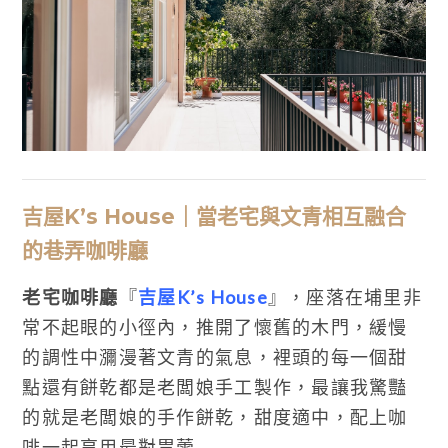
吉屋K’s House｜當老宅與文青相互融合
的巷弄咖啡廳
老宅咖啡廳
『
吉屋K’s House
』，座落在埔里非
常不起眼的小徑內，推開了懷舊的木門，緩慢
的調性中瀰漫著文青的氣息，裡頭的每一個甜
點還有餅乾都是老闆娘手工製作，最讓我驚豔
的就是老闆娘的手作餅乾，甜度適中，配上咖
啡一起享用最對胃蕾