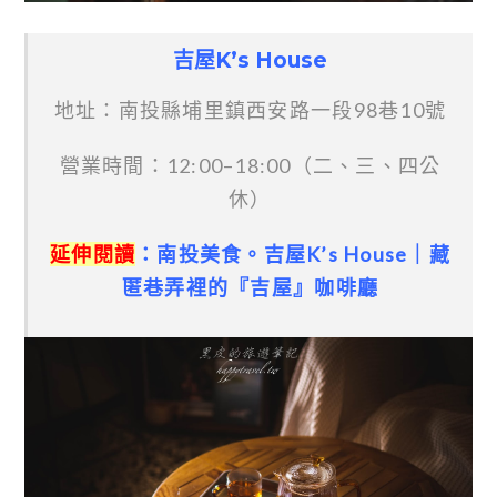
吉屋K’s House
地址：南投縣埔里鎮西安路一段98巷10號
營業時間：12:00–18:00（二、三、四公
休）
延伸閱讀
：南投美食。吉屋K’s House｜藏
匿巷弄裡的『吉屋』咖啡廳