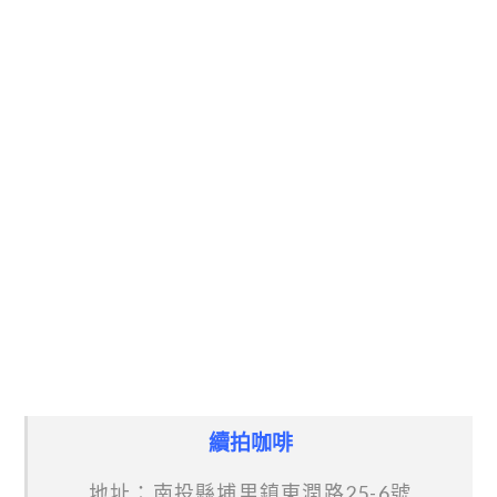
續拍咖啡
地址：南投縣埔里鎮東潤路25-6號