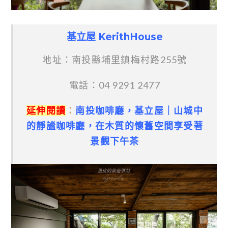
基立屋 KerithHouse
地址：南投縣埔里鎮梅村路255號
電話：04 9291 2477
延伸閱讀
：
南投咖啡廳，基立屋｜山城中
的靜謐咖啡廳，在木質的懷舊空間享受著
景觀下午茶