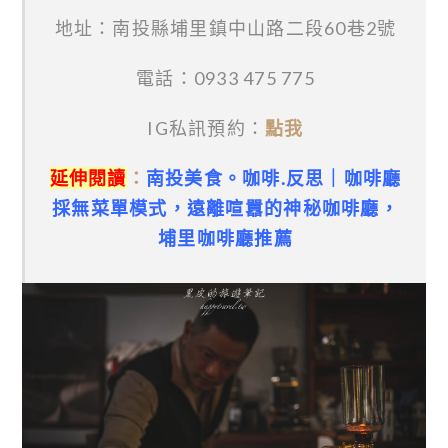
地址：南投縣埔里鎮中山路二段60巷2號
電話：0933 475 775
IG私訊預約：
點我
延伸閱讀
：
南投美食。咖啡.反思｜咖啡廳
採無菜單模式，遠離喧囂的神秘咖啡廳，
埔里咖啡廳推薦